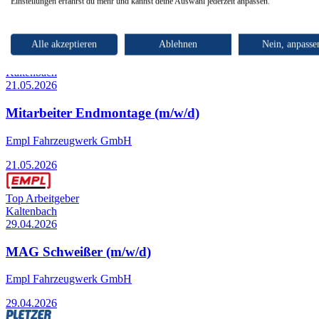
Personalbüro Kritzer GmbH
Einstellungen erfährst du mehr und kannst deine Auswahl jederzeit anpassen.
02.05.2026
Alle akzeptieren
Ablehnen
Nein, anpasse
Top Arbeitgeber
Kaltenbach
21.05.2026
Mitarbeiter Endmontage (m/w/d)
Empl Fahrzeugwerk GmbH
21.05.2026
Top Arbeitgeber
Kaltenbach
29.04.2026
MAG Schweißer (m/w/d)
Empl Fahrzeugwerk GmbH
29.04.2026