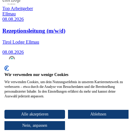
Top Arbeitgeber
Ellmau
08.08.2026
Rezeptionsleitung (m/w/d)
Tirol Lodge Ellmau
08.08.2026
Kirchbichl
Wir verwenden nur wenige Cookies
25.07.2026
Wir verwenden Cookies, um dein Nutzungserlebnis in unserem Karrierenetzwerk zu
verbessern – etwa durch die Analyse von Besucherdaten und die Bereitstellung
Technische:r Zeichner:in (m/w/d)
personalisierter Inhalte. In den Einstellungen erfährst du mehr und kannst deine
Auswahl jederzeit anpassen.
Ovum Heiztechnik GmbH
25.07.2026
Alle akzeptieren
Ablehnen
Nein, anpassen