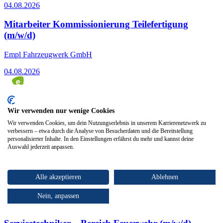
04.08.2026
Mitarbeiter Kommissionierung Teilefertigung
(m/w/d)
Empl Fahrzeugwerk GmbH
04.08.2026
Radfeld
23.06.2026
Wir verwenden nur wenige Cookies
Wir verwenden Cookies, um dein Nutzungserlebnis in unserem Karrierenetzwerk zu
Industrielackierer (m/w/d)
verbessern – etwa durch die Analyse von Besucherdaten und die Bereitstellung
personalisierter Inhalte. In den Einstellungen erfährst du mehr und kannst deine
Berger Fahrzeugtechnik Ges.m.b.H
Auswahl jederzeit anpassen.
23.06.2026
Alle akzeptieren
Ablehnen
Top Arbeitgeber
Kaltenbach
Nein, anpassen
29.04.2026