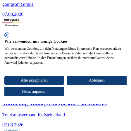
goingsoft GmbH
07.08.2026
Kirchdorf in Tirol
26.06.2026
Wir verwenden nur wenige Cookies
Tiefkühl-Staplerfahrer/in (m/w/d)
Wir verwenden Cookies, um dein Nutzungserlebnis in unserem Karrierenetzwerk zu
verbessern – etwa durch die Analyse von Besucherdaten und die Bereitstellung
personalisierter Inhalte. In den Einstellungen erfährst du mehr und kannst deine
Eurogast Sinnesberger
Auswahl jederzeit anpassen.
26.06.2026
Alle akzeptieren
Ablehnen
Top Arbeitgeber
Kufstein
Nein, anpassen
07.08.2026
Marketing Manager:in (m/w/d – in Vollzeit)
Tourismusverband Kufsteinerland
07.08.2026