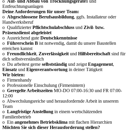
o
Auf- und Abbau von Trocknungsgeräte
n und
Entfeuchtungsanlagen
Deine Anforderungen für unser Team:
o
Abgeschlossene Berufsausbildung
, ggfs. Installateur oder
Handwerksberuf
o Qualifizierter
Pflichtschulabschluss
und
Zivil- bzw.
Präsenzdienst abgeleistet
o Ausreichend gute
Deutschkenntnisse
o
Führerschein B
ist notwendig, damit du unsere Baustellen
erreichen kannst
o
Freundlichkeit
,
Zuverlässigkeit
und
Hilfsbereitschaft
sind für
dich selbstverständlich
o Du arbeitest gerne
selbstständig
und zeigst
Engagement
,
Einsatz
und
Eigenverantwortung
in deiner Tätigkeit
Wir bieten:
o Firmenhandy
o Professionelle Einschulung (Firmenintern)
o
Geregelte Arbeitszeiten
MO-DO 07:00-16:30 und FR 07:00-
12:00
o Abwechslungsreiche und herausfordernde Arbeit in unserem
Team
o
Langfristige Anstellung
in einem wertschätzenden
Familienbetrieb
o Ein
angenehmes Betriebsklima
mit flachen Hierarchien
Möchten Sie sich dieser Herausforderung stellen?