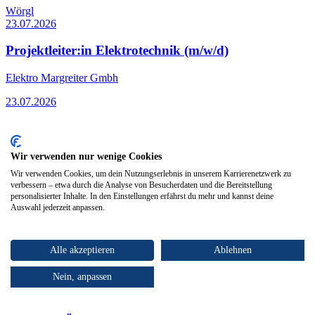
Wörgl
23.07.2026
Projektleiter:in Elektrotechnik (m/w/d)
Elektro Margreiter Gmbh
23.07.2026
Wir verwenden nur wenige Cookies
Wörgl
23.07.2026
Wir verwenden Cookies, um dein Nutzungserlebnis in unserem Karrierenetzwerk zu
verbessern – etwa durch die Analyse von Besucherdaten und die Bereitstellung
personalisierter Inhalte. In den Einstellungen erfährst du mehr und kannst deine
HTL-Absolvent:in Elektrotechnik (m/w/d)
Auswahl jederzeit anpassen.
Elektro Margreiter Gmbh
Alle akzeptieren
Ablehnen
23.07.2026
Nein, anpassen
Kufstein
30.04.2026