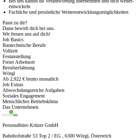
Bei uns kannst du Verant­wor­tung über­nehmen und dich weiter­
ent­wi­ckeln
Fach­liche und persön­liche Weiter­ent­wick­lungs­mög­lich­keiten
Passt zu dir?
Dann bewirb dich bei uns.
Wir freuen uns auf dich!
Job Basics
Bautechnische Berufe
Vollzeit
Festanstellung
Freier Arbeitsort
Berufserfahrung
Wörgl
Ab 2,922 € brutto monatlich
Job Extras
Abwechslungsreiche Aufgaben
Soziales Engagement
Menschliches Betriebsklima
Das Unternehmen
Personalbüro Kritzer GmbH
Bahnhofstraße 53 Top 2 / EG , 6300 Wörgl, Österreich