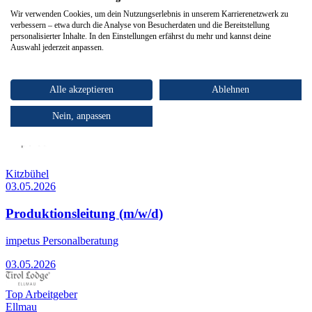
Top Arbeitgeber
Wir verwenden Cookies, um dein Nutzungserlebnis in unserem Karrierenetzwerk zu
Kirchbichl
verbessern – etwa durch die Analyse von Besucherdaten und die Bereitstellung
03.05.2026
personalisierter Inhalte. In den Einstellungen erfährst du mehr und kannst deine
Auswahl jederzeit anpassen.
Lehrling (m/w/d) Lebensmitteltechnik
Alle akzeptieren
Ablehnen
MOGUNTIA FOOD GROUP
03.05.2026
Nein, anpassen
Kitzbühel
03.05.2026
Produktionsleitung (m/w/d)
impetus Personalberatung
03.05.2026
Top Arbeitgeber
Ellmau