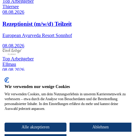
Top Arbeitgeber
Thiersee
08.08.2026
Rezeptionist (m/w/d) Teilzeit
European Ayurveda Resort Sonnhof
08.08.2026
Top Arbeitgeber
Ellmau
08.08.2026
Rezeptionsleitung (m/w/d)
Wir verwenden nur wenige Cookies
Tirol Lodge Ellmau
Wir verwenden Cookies, um dein Nutzungserlebnis in unserem Karrierenetzwerk zu
verbessern – etwa durch die Analyse von Besucherdaten und die Bereitstellung
08.08.2026
personalisierter Inhalte. In den Einstellungen erfährst du mehr und kannst deine
Auswahl jederzeit anpassen.
Kirchbichl
Alle akzeptieren
Ablehnen
25.07.2026