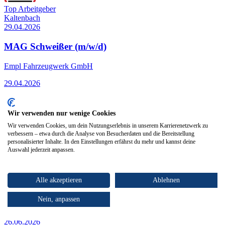
Top Arbeitgeber
Kaltenbach
29.04.2026
MAG Schweißer (m/w/d)
Empl Fahrzeugwerk GmbH
29.04.2026
Hopfgarten im Brixental
26.06.2026
Wir verwenden nur wenige Cookies
Wir verwenden Cookies, um dein Nutzungserlebnis in unserem Karrierenetzwerk zu
Empfangsassistent:in | Front Office (m/w/d)
verbessern – etwa durch die Analyse von Besucherdaten und die Bereitstellung
personalisierter Inhalte. In den Einstellungen erfährst du mehr und kannst deine
Auswahl jederzeit anpassen.
Pletzer Anton GmbH
26.06.2026
Alle akzeptieren
Ablehnen
Nein, anpassen
Hopfgarten im Brixental
26.06.2026