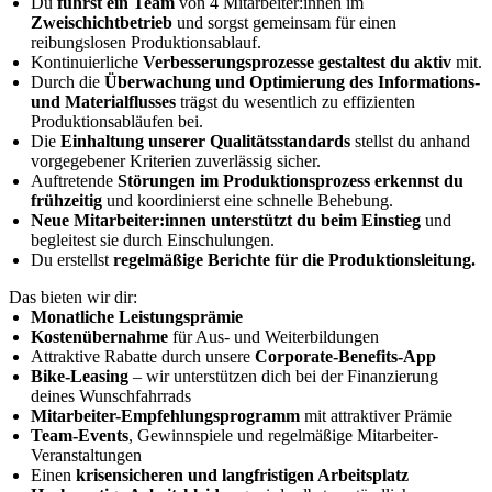
Du
führst ein Team
von 4 Mitarbeiter:innen im
Zweischichtbetrieb
und sorgst gemeinsam für einen
reibungslosen Produktionsablauf.
Kontinuierliche
Verbesserungsprozesse gestaltest du aktiv
mit.
Durch die
Überwachung und Optimierung des Informations-
und Materialflusses
trägst du wesentlich zu effizienten
Produktionsabläufen bei.
Die
Einhaltung unserer Qualitätsstandards
stellst du anhand
vorgegebener Kriterien zuverlässig sicher.
Auftretende
Störungen im Produktionsprozess erkennst du
frühzeitig
und koordinierst eine schnelle Behebung.
Neue Mitarbeiter:innen unterstützt du beim Einstieg
und
begleitest sie durch Einschulungen.
Du erstellst
regelmäßige Berichte für die Produktionsleitung.
Das bieten wir dir:
Monatliche Leistungsprämie
Kostenübernahme
für Aus- und Weiterbildungen
Attraktive Rabatte durch unsere
Corporate-Benefits-App
Bike-Leasing
– wir unterstützen dich bei der Finanzierung
deines Wunschfahrrads
Mitarbeiter-Empfehlungsprogramm
mit attraktiver Prämie
Team-Events
, Gewinnspiele und regelmäßige Mitarbeiter-
Veranstaltungen
Einen
krisensicheren und langfristigen Arbeitsplatz