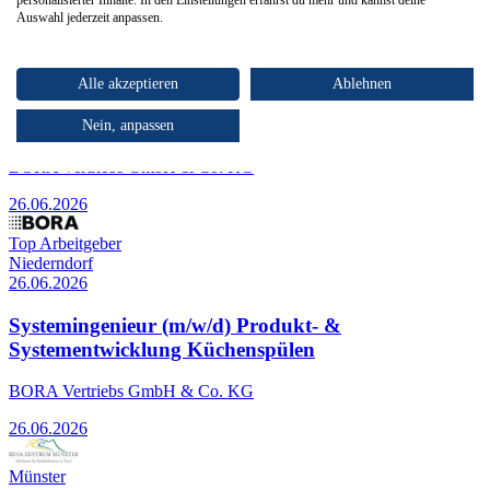
02.05.2026
Auswahl jederzeit anpassen.
Top Arbeitgeber
Niederndorf
26.06.2026
Alle akzeptieren
Ablehnen
Systementwickler (m/w/d) Geschirrspültechnologien
Nein, anpassen
BORA Vertriebs GmbH & Co. KG
26.06.2026
Top Arbeitgeber
Niederndorf
26.06.2026
Systemingenieur (m/w/d) Produkt- &
Systementwicklung Küchenspülen
BORA Vertriebs GmbH & Co. KG
26.06.2026
Münster