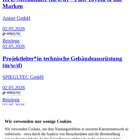
Marken
Aniser GmbH
02.05.2026
Brixlegg
02.05.2026
Projektleiter*in technische Gebäudeausrüstung
(m/w/d)
SPIEGLTEC GmbH
02.05.2026
Brixlegg
02.05.2026
Projektleiter Automatisierungstechnik (m/w/d)
Wir verwenden nur wenige Cookies
SPIEGLTEC GmbH
Wir verwenden Cookies, um dein Nutzungserlebnis in unserem Karrierenetzwerk zu
verbessern – etwa durch die Analyse von Besucherdaten und die Bereitstellung
personalisierter Inhalte. In den Einstellungen erfährst du mehr und kannst deine