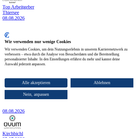
Top Arbeitgeber
Thiersee
08.08.2026
Rezeptionist (m/w/d) Teilzeit
European Ayurveda Resort Sonnhof
Wir verwenden nur wenige Cookies
Wir verwenden Cookies, um dein Nutzungserlebnis in unserem Karrierenetzwerk zu
08.08.2026
verbessern – etwa durch die Analyse von Besucherdaten und die Bereitstellung
personalisierter Inhalte. In den Einstellungen erfährst du mehr und kannst deine
Auswahl jederzeit anpassen.
Top Arbeitgeber
Ellmau
08.08.2026
Alle akzeptieren
Ablehnen
Rezeptionsleitung (m/w/d)
Nein, anpassen
Tirol Lodge Ellmau
08.08.2026
Kirchbichl