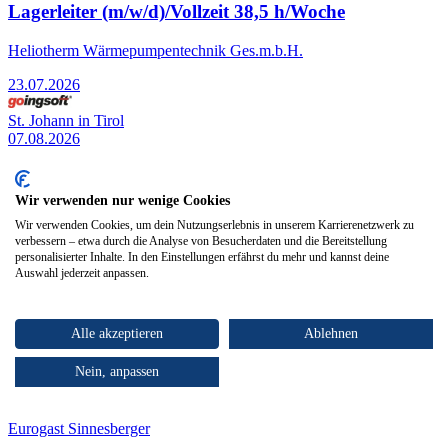
Lagerleiter (m/w/d)/Vollzeit 38,5 h/Woche
Heliotherm Wärmepumpentechnik Ges.m.b.H.
23.07.2026
St. Johann in Tirol
07.08.2026
Mitarbeiter Vertriebsinnendienst &
Kundenbetreuung (m/w/d)
Wir verwenden nur wenige Cookies
Wir verwenden Cookies, um dein Nutzungserlebnis in unserem Karrierenetzwerk zu
goingsoft GmbH
verbessern – etwa durch die Analyse von Besucherdaten und die Bereitstellung
personalisierter Inhalte. In den Einstellungen erfährst du mehr und kannst deine
07.08.2026
Auswahl jederzeit anpassen.
Kirchdorf in Tirol
Alle akzeptieren
Ablehnen
26.06.2026
Nein, anpassen
Tiefkühl-Staplerfahrer/in (m/w/d)
Eurogast Sinnesberger