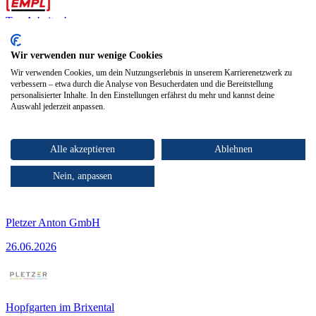
Top Arbeitgeber
Kaltenbach
29.04.2026
Wir verwenden nur wenige Cookies
MAG Schweißer (m/w/d)
Wir verwenden Cookies, um dein Nutzungserlebnis in unserem Karrierenetzwerk zu
verbessern – etwa durch die Analyse von Besucherdaten und die Bereitstellung
personalisierter Inhalte. In den Einstellungen erfährst du mehr und kannst deine
Empl Fahrzeugwerk GmbH
Auswahl jederzeit anpassen.
29.04.2026
Alle akzeptieren
Ablehnen
Hopfgarten im Brixental
26.06.2026
Nein, anpassen
Empfangsassistent:in | Front Office (m/w/d)
Pletzer Anton GmbH
26.06.2026
Hopfgarten im Brixental