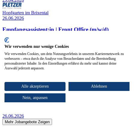
Hopfgarten im Brixental
26.06.2026
Empfangsassistent:in | Front Office (m/w/d)
Pletzer Anton GmbH
Wir verwenden nur wenige Cookies
26.06.2026
Wir verwenden Cookies, um dein Nutzungserlebnis in unserem Karrierenetzwerk zu
verbessern – etwa durch die Analyse von Besucherdaten und die Bereitstellung
personalisierter Inhalte. In den Einstellungen erfährst du mehr und kannst deine
Auswahl jederzeit anpassen.
Hopfgarten im Brixental
26.06.2026
Alle akzeptieren
Ablehnen
Student:in für Mitarbeit im Finanzbereich (m/w/d)
Nein, anpassen
PLETZER Gruppe
26.06.2026
Mehr Jobangebote Zeigen