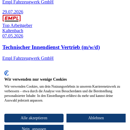
Empl Fahrzeugwerk GmbH
29.07.2026
Top Arbeitgeber
Kaltenbach
07.05.2026
Technischer Innendienst Vertrieb (m/w/d)
Empl Fahrzeugwerk GmbH
07.05.2026
Wir verwenden nur wenige Cookies
Top Arbeitgeber
Wir verwenden Cookies, um dein Nutzungserlebnis in unserem Karrierenetzwerk zu
Uderns
verbessern – etwa durch die Analyse von Besucherdaten und die Bereitstellung
28.07.2026
personalisierter Inhalte. In den Einstellungen erfährst du mehr und kannst deine
Auswahl jederzeit anpassen.
Mitarbeiter Endmontage (m/w/d) - Standort Uderns
Empl Fahrzeugwerk GmbH
Alle akzeptieren
Ablehnen
28.07.2026
Nein, anpassen