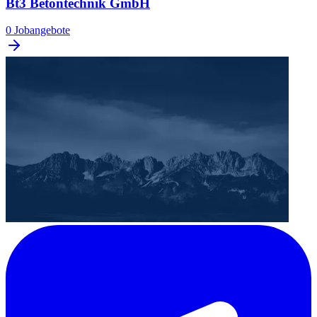
Bt3 Betontechnik GmbH
0 Jobangebote