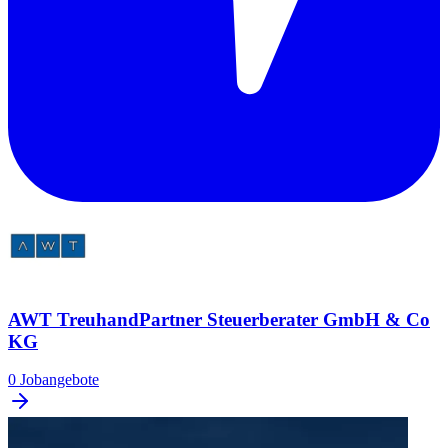
AWT TreuhandPartner Steuerberater GmbH & Co
KG
0 Jobangebote