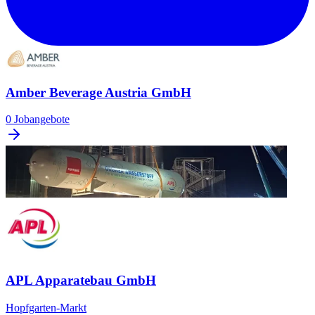
Amber Beverage Austria GmbH
0 Jobangebote
APL Apparatebau GmbH
Hopfgarten-Markt