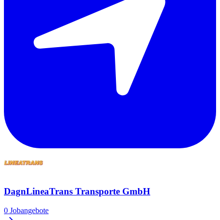
DagnLineaTrans Transporte GmbH
0 Jobangebote