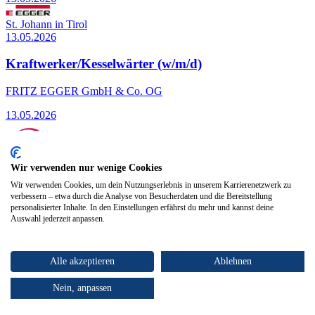
St. Johann in Tirol
13.05.2026
Kraftwerker/Kesselwärter (w/m/d)
FRITZ EGGER GmbH & Co. OG
13.05.2026
Wir verwenden nur wenige Cookies
Hopfgarten im Brixental
Wir verwenden Cookies, um dein Nutzungserlebnis in unserem Karrierenetzwerk zu
13.05.2026
verbessern – etwa durch die Analyse von Besucherdaten und die Bereitstellung
personalisierter Inhalte. In den Einstellungen erfährst du mehr und kannst deine
Lehre Metalltechnik (m/w/d)
Auswahl jederzeit anpassen.
APL Apparatebau GmbH
Alle akzeptieren
Ablehnen
13.05.2026
Nein, anpassen
Top Arbeitgeber
Kufstein