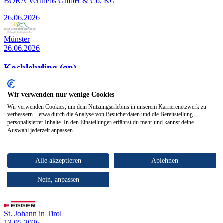
BORA Vertriebs GmbH & Co. KG
26.06.2026
Münster
26.06.2026
Kochlehrling (gn)
REHA Zentrum Münster
Wir verwenden nur wenige Cookies
26.06.2026
Wir verwenden Cookies, um dein Nutzungserlebnis in unserem Karrierenetzwerk zu
verbessern – etwa durch die Analyse von Besucherdaten und die Bereitstellung
Top Arbeitgeber
personalisierter Inhalte. In den Einstellungen erfährst du mehr und kannst deine
Niederndorf
Auswahl jederzeit anpassen.
13.05.2026
Werkstudent (m/w/d) Wirtschaftsingenieurwesen
Alle akzeptieren
Ablehnen
BORA Vertriebs GmbH & Co. KG
Nein, anpassen
13.05.2026
St. Johann in Tirol
13.05.2026