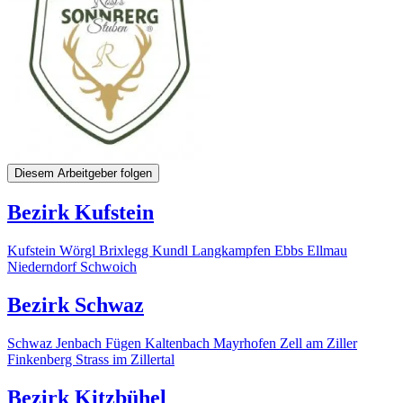
Diesem Arbeitgeber folgen
Bezirk Kufstein
Kufstein
Wörgl
Brixlegg
Kundl
Langkampfen
Ebbs
Ellmau
Niederndorf
Schwoich
Bezirk Schwaz
Schwaz
Jenbach
Fügen
Kaltenbach
Mayrhofen
Zell am Ziller
Finkenberg
Strass im Zillertal
Bezirk Kitzbühel