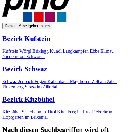
Diesem Arbeitgeber folgen
Bezirk Kufstein
Kufstein
Wörgl
Brixlegg
Kundl
Langkampfen
Ebbs
Ellmau
Niederndorf
Schwoich
Bezirk Schwaz
Schwaz
Jenbach
Fügen
Kaltenbach
Mayrhofen
Zell am Ziller
Finkenberg
Strass im Zillertal
Bezirk Kitzbühel
Kitzbühel
St. Johann in Tirol
Kirchberg in Tirol
Fieberbrunn
Hopfgarten im Brixental
Nach diesen Suchbegriffen wird oft