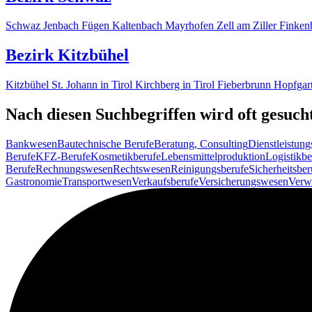
Schwaz
Jenbach
Fügen
Kaltenbach
Mayrhofen
Zell am Ziller
Finken
Bezirk Kitzbühel
Kitzbühel
St. Johann in Tirol
Kirchberg in Tirol
Fieberbrunn
Hopfgart
Nach diesen Suchbegriffen wird oft gesuch
Bankwesen
Bautechnische Berufe
Beratung, Consulting
Dienstleistung
Berufe
KFZ-Berufe
Kosmetikberufe
Lebensmittelproduktion
Logistikbe
Berufe
Rechnungswesen
Rechtswesen
Reinigungsberufe
Sicherheitsber
Gastronomie
Transportwesen
Verkaufsberufe
Versicherungswesen
Verw