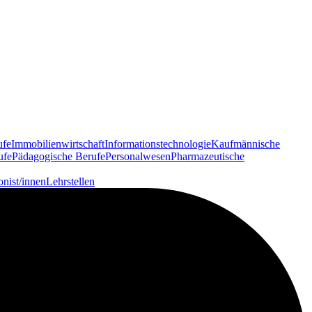
ufe
Immobilienwirtschaft
Informationstechnologie
Kaufmännische
ufe
Pädagogische Berufe
Personalwesen
Pharmazeutische
onist/innen
Lehrstellen