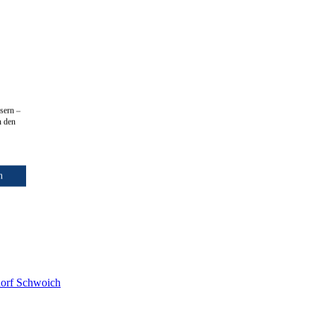
sern –
n den
n
dorf
Schwoich