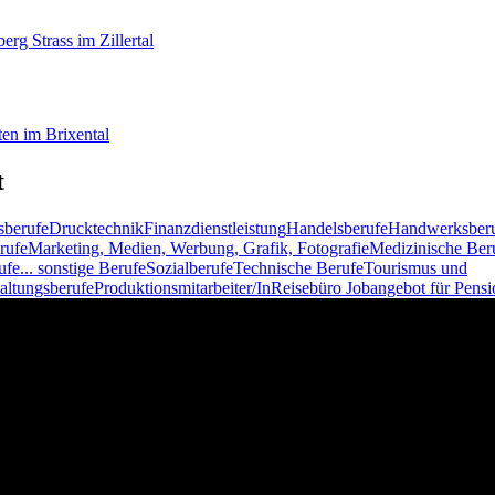
berg
Strass im Zillertal
en im Brixental
t
sberufe
Drucktechnik
Finanzdienstleistung
Handelsberufe
Handwerksber
rufe
Marketing, Medien, Werbung, Grafik, Fotografie
Medizinische Ber
ufe
... sonstige Berufe
Sozialberufe
Technische Berufe
Tourismus und
altungsberufe
Produktionsmitarbeiter/In
Reisebüro
Jobangebot für Pensi