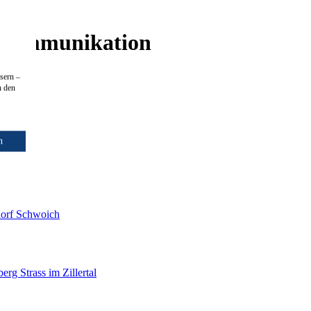
d Kommunikation
sern –
n den
n
dorf
Schwoich
berg
Strass im Zillertal