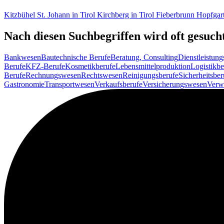
Kitzbühel
St. Johann in Tirol
Kirchberg in Tirol
Fieberbrunn
Hopfgart
Nach diesen Suchbegriffen wird oft gesuch
Bankwesen
Bautechnische Berufe
Beratung, Consulting
Dienstleistung
Berufe
KFZ-Berufe
Kosmetikberufe
Lebensmittelproduktion
Logistikbe
Berufe
Rechnungswesen
Rechtswesen
Reinigungsberufe
Sicherheitsber
Gastronomie
Transportwesen
Verkaufsberufe
Versicherungswesen
Verw