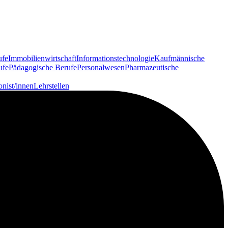
ufe
Immobilienwirtschaft
Informationstechnologie
Kaufmännische
ufe
Pädagogische Berufe
Personalwesen
Pharmazeutische
onist/innen
Lehrstellen