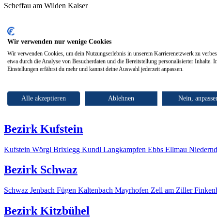
Scheffau am Wilden Kaiser
himmel. Studio für Design un
Wir verwenden nur wenige Cookies
Sonnwies 14, Scheffau am Wilden Kaiser, Österreich
Wir verwenden Cookies, um dein Nutzungserlebnis in unserem Karrierenetzwerk zu verbes
etwa durch die Analyse von Besucherdaten und die Bereitstellung personalisierter Inhalte. I
Einstellungen erfährst du mehr und kannst deine Auswahl jederzeit anpassen.
Alle akzeptieren
Ablehnen
Nein, anpasse
Diesem Arbeitgeber folgen
Bezirk Kufstein
Kufstein
Wörgl
Brixlegg
Kundl
Langkampfen
Ebbs
Ellmau
Niedern
Bezirk Schwaz
Schwaz
Jenbach
Fügen
Kaltenbach
Mayrhofen
Zell am Ziller
Finken
Bezirk Kitzbühel