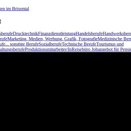
en im Brixental
t
sberufe
Drucktechnik
Finanzdienstleistung
Handelsberufe
Handwerksber
rufe
Marketing, Medien, Werbung, Grafik, Fotografie
Medizinische Ber
ufe
... sonstige Berufe
Sozialberufe
Technische Berufe
Tourismus und
altungsberufe
Produktionsmitarbeiter/In
Reisebüro
Jobangebot für Pensi