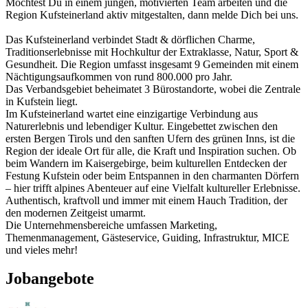
Möchtest Du in einem jungen, motivierten Team arbeiten und die
Region Kufsteinerland aktiv mitgestalten, dann melde Dich bei uns.
Das Kufsteinerland verbindet Stadt & dörflichen Charme,
Traditionserlebnisse mit Hochkultur der Extraklasse, Natur, Sport &
Gesundheit. Die Region umfasst insgesamt 9 Gemeinden mit einem
Nächtigungsaufkommen von rund 800.000 pro Jahr.
Das Verbandsgebiet beheimatet 3 Bürostandorte, wobei die Zentrale
in Kufstein liegt.
Im Kufsteinerland wartet eine einzigartige Verbindung aus
Naturerlebnis und lebendiger Kultur. Eingebettet zwischen den
ersten Bergen Tirols und den sanften Ufern des grünen Inns, ist die
Region der ideale Ort für alle, die Kraft und Inspiration suchen. Ob
beim Wandern im Kaisergebirge, beim kulturellen Entdecken der
Festung Kufstein oder beim Entspannen in den charmanten Dörfern
– hier trifft alpines Abenteuer auf eine Vielfalt kultureller Erlebnisse.
Authentisch, kraftvoll und immer mit einem Hauch Tradition, der
den modernen Zeitgeist umarmt.
Die Unternehmensbereiche umfassen Marketing,
Themenmanagement, Gästeservice, Guiding, Infrastruktur, MICE
und vieles mehr!
Jobangebote