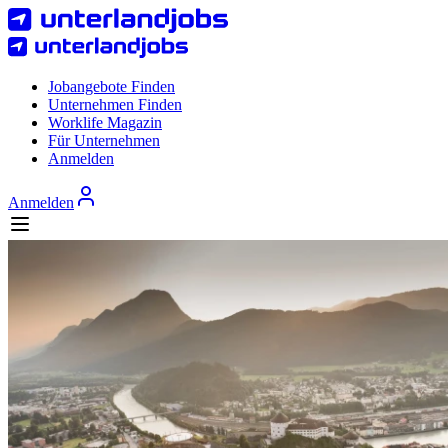
Jobangebote Finden
Unternehmen Finden
Worklife Magazin
Für Unternehmen
Anmelden
Anmelden