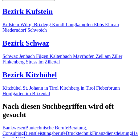
Bezirk Kufstein
Kufstein
Wörgl
Brixlegg
Kundl
Langkampfen
Ebbs
Ellmau
Niederndorf
Schwoich
Bezirk Schwaz
Schwaz
Jenbach
Fügen
Kaltenbach
Mayrhofen
Zell am Ziller
Finkenberg
Strass im Zillertal
Bezirk Kitzbühel
Kitzbühel
St. Johann in Tirol
Kirchberg in Tirol
Fieberbrunn
Hopfgarten im Brixental
Nach diesen Suchbegriffen wird oft
gesucht
Bankwesen
Bautechnische Berufe
Beratung,
Consulting
Dienstleistungsberufe
Drucktechnik
Finanzdienstleistung
Ha