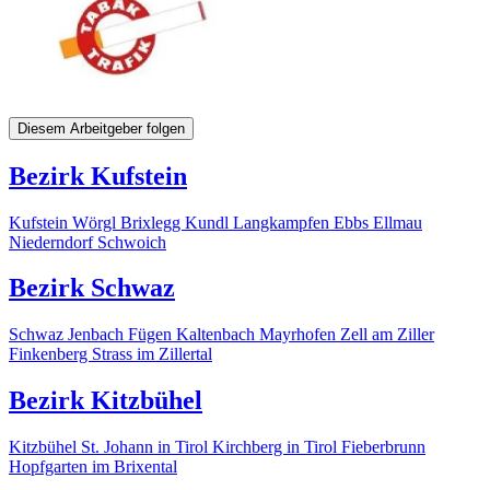
Diesem Arbeitgeber folgen
Bezirk Kufstein
Kufstein
Wörgl
Brixlegg
Kundl
Langkampfen
Ebbs
Ellmau
Niederndorf
Schwoich
Bezirk Schwaz
Schwaz
Jenbach
Fügen
Kaltenbach
Mayrhofen
Zell am Ziller
Finkenberg
Strass im Zillertal
Bezirk Kitzbühel
Kitzbühel
St. Johann in Tirol
Kirchberg in Tirol
Fieberbrunn
Hopfgarten im Brixental