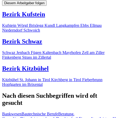
Diesem Arbeitgeber folgen
Bezirk Kufstein
Kufstein
Wörgl
Brixlegg
Kundl
Langkampfen
Ebbs
Ellmau
Niederndorf
Schwoich
Bezirk Schwaz
Schwaz
Jenbach
Fügen
Kaltenbach
Mayrhofen
Zell am Ziller
Finkenberg
Strass im Zillertal
Bezirk Kitzbühel
Kitzbühel
St. Johann in Tirol
Kirchberg in Tirol
Fieberbrunn
Hopfgarten im Brixental
Nach diesen Suchbegriffen wird oft
gesucht
Bankwesen
Bautechnische Berufe
Beratung,