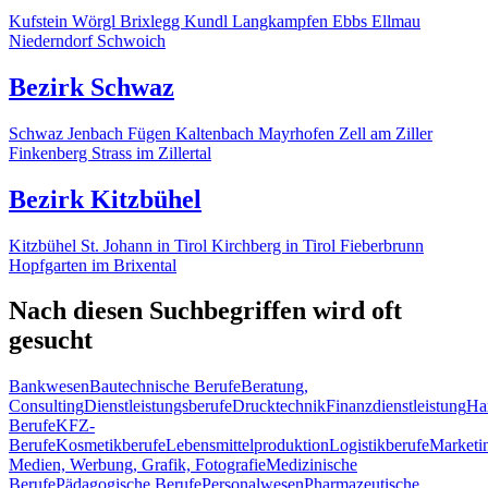
Kufstein
Wörgl
Brixlegg
Kundl
Langkampfen
Ebbs
Ellmau
Niederndorf
Schwoich
Bezirk Schwaz
Schwaz
Jenbach
Fügen
Kaltenbach
Mayrhofen
Zell am Ziller
Finkenberg
Strass im Zillertal
Bezirk Kitzbühel
Kitzbühel
St. Johann in Tirol
Kirchberg in Tirol
Fieberbrunn
Hopfgarten im Brixental
Nach diesen Suchbegriffen wird oft
gesucht
Bankwesen
Bautechnische Berufe
Beratung,
Consulting
Dienstleistungsberufe
Drucktechnik
Finanzdienstleistung
Ha
Berufe
KFZ-
Berufe
Kosmetikberufe
Lebensmittelproduktion
Logistikberufe
Marketi
Medien, Werbung, Grafik, Fotografie
Medizinische
Berufe
Pädagogische Berufe
Personalwesen
Pharmazeutische