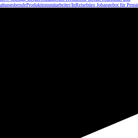
altungsberufe
Produktionsmitarbeiter/In
Reisebüro
Jobangebot für Pensi