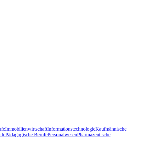
ufe
Immobilienwirtschaft
Informationstechnologie
Kaufmännische
ufe
Pädagogische Berufe
Personalwesen
Pharmazeutische