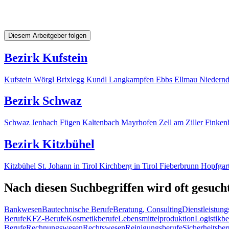
Diesem Arbeitgeber folgen
Bezirk Kufstein
Kufstein
Wörgl
Brixlegg
Kundl
Langkampfen
Ebbs
Ellmau
Niedern
Bezirk Schwaz
Schwaz
Jenbach
Fügen
Kaltenbach
Mayrhofen
Zell am Ziller
Finken
Bezirk Kitzbühel
Kitzbühel
St. Johann in Tirol
Kirchberg in Tirol
Fieberbrunn
Hopfgart
Nach diesen Suchbegriffen wird oft gesuch
Bankwesen
Bautechnische Berufe
Beratung, Consulting
Dienstleistung
Berufe
KFZ-Berufe
Kosmetikberufe
Lebensmittelproduktion
Logistikbe
Berufe
Rechnungswesen
Rechtswesen
Reinigungsberufe
Sicherheitsber