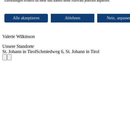
Einstellungen erfährst du mehr und kannst deine Auswahl jederzeit anpassen.
Unsere Unternehmenskultur
Alle akzeptieren
Ablehnen
Nein, anpasse
Diesem Arbeitgeber folgen
Ansprechpartner
Valerie Wilkinson
Unsere Standorte
St. Johann in Tirol
Schmiedweg 6, St. Johann in Tirol