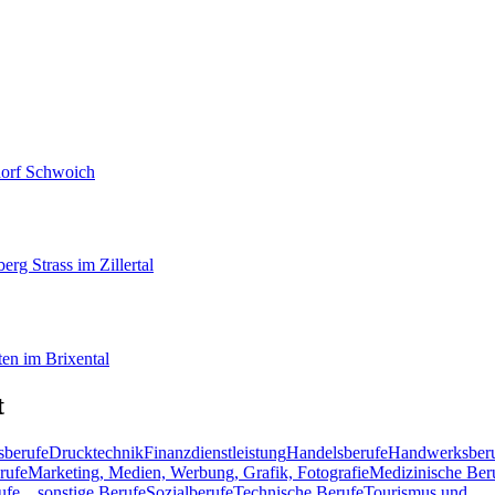
dorf
Schwoich
berg
Strass im Zillertal
en im Brixental
t
sberufe
Drucktechnik
Finanzdienstleistung
Handelsberufe
Handwerksber
rufe
Marketing, Medien, Werbung, Grafik, Fotografie
Medizinische Ber
ufe
... sonstige Berufe
Sozialberufe
Technische Berufe
Tourismus und