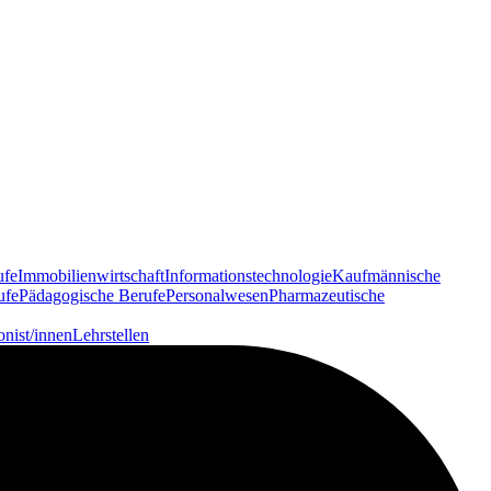
ufe
Immobilienwirtschaft
Informationstechnologie
Kaufmännische
ufe
Pädagogische Berufe
Personalwesen
Pharmazeutische
onist/innen
Lehrstellen