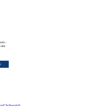
sern –
n den
n
dorf
Schwoich