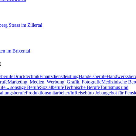
berg
Strass im Zillertal
en im Brixental
t
sberufe
Drucktechnik
Finanzdienstleistung
Handelsberufe
Handwerksber
rufe
Marketing, Medien, Werbung, Grafik, Fotografie
Medizinische Ber
ufe
... sonstige Berufe
Sozialberufe
Technische Berufe
Tourismus und
altungsberufe
Produktionsmitarbeiter/In
Reisebüro
Jobangebot für Pensi