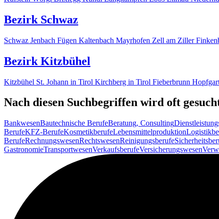
Bezirk Schwaz
Schwaz
Jenbach
Fügen
Kaltenbach
Mayrhofen
Zell am Ziller
Finken
Bezirk Kitzbühel
Kitzbühel
St. Johann in Tirol
Kirchberg in Tirol
Fieberbrunn
Hopfgart
Nach diesen Suchbegriffen wird oft gesuch
Bankwesen
Bautechnische Berufe
Beratung, Consulting
Dienstleistung
Berufe
KFZ-Berufe
Kosmetikberufe
Lebensmittelproduktion
Logistikbe
Berufe
Rechnungswesen
Rechtswesen
Reinigungsberufe
Sicherheitsber
Gastronomie
Transportwesen
Verkaufsberufe
Versicherungswesen
Verw