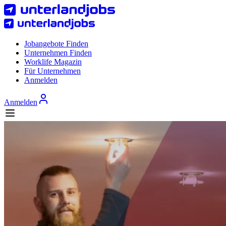
Jobangebote Finden
Unternehmen Finden
Worklife Magazin
Für Unternehmen
Anmelden
Anmelden