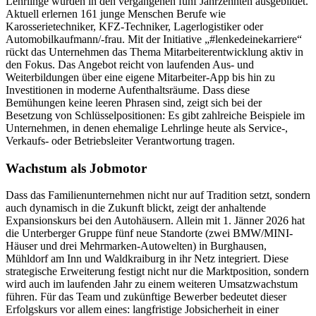
Lehrlinge wurden in den vergangenen fünf Jahrzehnten ausgebildet.
Aktuell erlernen 161 junge Menschen Berufe wie
Karosserietechniker, KFZ-Techniker, Lagerlogistiker oder
Automobilkaufmann/-frau. Mit der Initiative „#lenkedeinekarriere“
rückt das Unternehmen das Thema Mitarbeiterentwicklung aktiv in
den Fokus. Das Angebot reicht von laufenden Aus- und
Weiterbildungen über eine eigene Mitarbeiter-App bis hin zu
Investitionen in moderne Aufenthaltsräume. Dass diese
Bemühungen keine leeren Phrasen sind, zeigt sich bei der
Besetzung von Schlüsselpositionen: Es gibt zahlreiche Beispiele im
Unternehmen, in denen ehemalige Lehrlinge heute als Service-,
Verkaufs- oder Betriebsleiter Verantwortung tragen.
Wachstum als Jobmotor
Dass das Familienunternehmen nicht nur auf Tradition setzt, sondern
auch dynamisch in die Zukunft blickt, zeigt der anhaltende
Expansionskurs bei den Autohäusern. Allein mit 1. Jänner 2026 hat
die Unterberger Gruppe fünf neue Standorte (zwei BMW/MINI-
Häuser und drei Mehrmarken-Autowelten) in Burghausen,
Mühldorf am Inn und Waldkraiburg in ihr Netz integriert. Diese
strategische Erweiterung festigt nicht nur die Marktposition, sondern
wird auch im laufenden Jahr zu einem weiteren Umsatzwachstum
führen. Für das Team und zukünftige Bewerber bedeutet dieser
Erfolgskurs vor allem eines: langfristige Jobsicherheit in einer