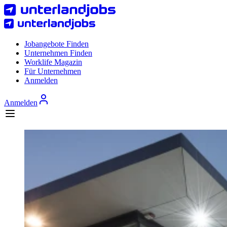
Jobangebote Finden
Unternehmen Finden
Worklife Magazin
Für Unternehmen
Anmelden
Anmelden