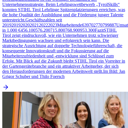
Unternehmensstrategie. Beim Lehrlingswettbewerb „TyrolSkills“
konnten STIHL Tirol Lehrlinge Spitzenplatzierungen erreichen, was
die hohe Qualität der Ausbildung und die Förderung junger Talente
unterstreicht.Geschäftszahlen seit
201920192020202120222023Mitarbeitende639702770799887Umsat
in 1.000 €456.100576.200715.800768.900953.300FazitSTIHL
Tirol zeigt eindrucksvoll, wie ein Unternehmen trotz schwieriger
Marktbedingungen wachsen und erfolgreich sein kann. Die
strategische Ausrichtung auf doppelte Technologieführerschaft, die
konsequente Innovationskraft und die Fokussierung auf die
Mitarbeiterzufriedenheit und -entwicklung sind Schlüssel zum
Erfolg. Mit Blick auf die Zukunft bleibt STIHL Tirol ein Vorreiter in
der Gartengerätebranche und ein attraktiver Arbeitgeber, der sich
den Herausforderungen der modernen Arbeitswelt stellt.Im Bild: Jan
Grigor Schuber und Thilo Foersch