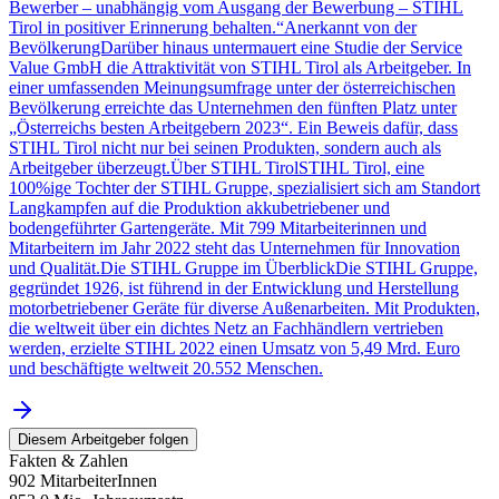
Bewerber – unabhängig vom Ausgang der Bewerbung – STIHL
Tirol in positiver Erinnerung behalten.“Anerkannt von der
BevölkerungDarüber hinaus untermauert eine Studie der Service
Value GmbH die Attraktivität von STIHL Tirol als Arbeitgeber. In
einer umfassenden Meinungsumfrage unter der österreichischen
Bevölkerung erreichte das Unternehmen den fünften Platz unter
„Österreichs besten Arbeitgebern 2023“. Ein Beweis dafür, dass
STIHL Tirol nicht nur bei seinen Produkten, sondern auch als
Arbeitgeber überzeugt.Über STIHL TirolSTIHL Tirol, eine
100%ige Tochter der STIHL Gruppe, spezialisiert sich am Standort
Langkampfen auf die Produktion akkubetriebener und
bodengeführter Gartengeräte. Mit 799 Mitarbeiterinnen und
Mitarbeitern im Jahr 2022 steht das Unternehmen für Innovation
und Qualität.Die STIHL Gruppe im ÜberblickDie STIHL Gruppe,
gegründet 1926, ist führend in der Entwicklung und Herstellung
motorbetriebener Geräte für diverse Außenarbeiten. Mit Produkten,
die weltweit über ein dichtes Netz an Fachhändlern vertrieben
werden, erzielte STIHL 2022 einen Umsatz von 5,49 Mrd. Euro
und beschäftigte weltweit 20.552 Menschen.
Diesem Arbeitgeber folgen
Fakten & Zahlen
902 MitarbeiterInnen