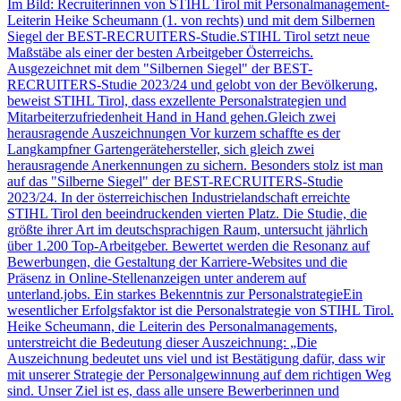
Im Bild: Recruiterinnen von STIHL Tirol mit Personalmanagement-
Leiterin Heike Scheumann (1. von rechts) und mit dem Silbernen
Siegel der BEST-RECRUITERS-Studie.STIHL Tirol setzt neue
Maßstäbe als einer der besten Arbeitgeber Österreichs.
Ausgezeichnet mit dem "Silbernen Siegel" der BEST-
RECRUITERS-Studie 2023/24 und gelobt von der Bevölkerung,
beweist STIHL Tirol, dass exzellente Personalstrategien und
Mitarbeiterzufriedenheit Hand in Hand gehen.Gleich zwei
herausragende Auszeichnungen Vor kurzem schaffte es der
Langkampfner Gartengerätehersteller, sich gleich zwei
herausragende Anerkennungen zu sichern. Besonders stolz ist man
auf das "Silberne Siegel" der BEST-RECRUITERS-Studie
2023/24. In der österreichischen Industrielandschaft erreichte
STIHL Tirol den beeindruckenden vierten Platz. Die Studie, die
größte ihrer Art im deutschsprachigen Raum, untersucht jährlich
über 1.200 Top-Arbeitgeber. Bewertet werden die Resonanz auf
Bewerbungen, die Gestaltung der Karriere-Websites und die
Präsenz in Online-Stellenanzeigen unter anderem auf
unterland.jobs. Ein starkes Bekenntnis zur PersonalstrategieEin
wesentlicher Erfolgsfaktor ist die Personalstrategie von STIHL Tirol.
Heike Scheumann, die Leiterin des Personalmanagements,
unterstreicht die Bedeutung dieser Auszeichnung: „Die
Auszeichnung bedeutet uns viel und ist Bestätigung dafür, dass wir
mit unserer Strategie der Personalgewinnung auf dem richtigen Weg
sind. Unser Ziel ist es, dass alle unsere Bewerberinnen und