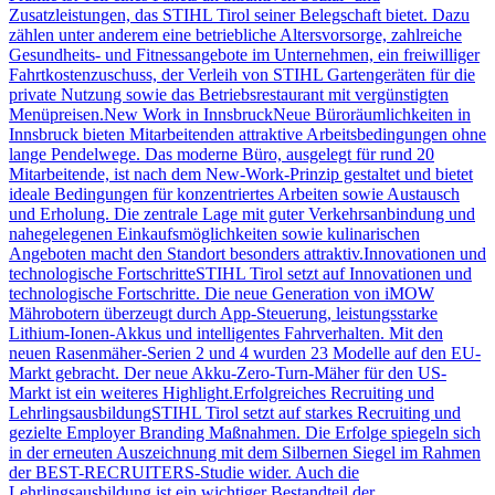
Zusatzleistungen, das STIHL Tirol seiner Belegschaft bietet. Dazu
zählen unter anderem eine betriebliche Altersvorsorge, zahlreiche
Gesundheits- und Fitnessangebote im Unternehmen, ein freiwilliger
Fahrtkostenzuschuss, der Verleih von STIHL Gartengeräten für die
private Nutzung sowie das Betriebsrestaurant mit vergünstigten
Menüpreisen.New Work in InnsbruckNeue Büroräumlichkeiten in
Innsbruck bieten Mitarbeitenden attraktive Arbeitsbedingungen ohne
lange Pendelwege. Das moderne Büro, ausgelegt für rund 20
Mitarbeitende, ist nach dem New-Work-Prinzip gestaltet und bietet
ideale Bedingungen für konzentriertes Arbeiten sowie Austausch
und Erholung. Die zentrale Lage mit guter Verkehrsanbindung und
nahegelegenen Einkaufsmöglichkeiten sowie kulinarischen
Angeboten macht den Standort besonders attraktiv.Innovationen und
technologische FortschritteSTIHL Tirol setzt auf Innovationen und
technologische Fortschritte. Die neue Generation von iMOW
Mährobotern überzeugt durch App-Steuerung, leistungsstarke
Lithium-Ionen-Akkus und intelligentes Fahrverhalten. Mit den
neuen Rasenmäher-Serien 2 und 4 wurden 23 Modelle auf den EU-
Markt gebracht. Der neue Akku-Zero-Turn-Mäher für den US-
Markt ist ein weiteres Highlight.Erfolgreiches Recruiting und
LehrlingsausbildungSTIHL Tirol setzt auf starkes Recruiting und
gezielte Employer Branding Maßnahmen. Die Erfolge spiegeln sich
in der erneuten Auszeichnung mit dem Silbernen Siegel im Rahmen
der BEST-RECRUITERS-Studie wider. Auch die
Lehrlingsausbildung ist ein wichtiger Bestandteil der