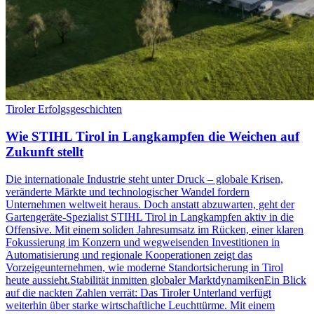
Tiroler Erfolgsgeschichten
Wie STIHL Tirol in Langkampfen die Weichen auf
Zukunft stellt
Die internationale Industrie steht unter Druck – globale Krisen,
veränderte Märkte und technologischer Wandel fordern
Unternehmen weltweit heraus. Doch anstatt abzuwarten, geht der
Gartengeräte-Spezialist STIHL Tirol in Langkampfen aktiv in die
Offensive. Mit einem soliden Jahresumsatz im Rücken, einer klaren
Fokussierung im Konzern und wegweisenden Investitionen in
Automatisierung und regionale Kooperationen zeigt das
Vorzeigeunternehmen, wie moderne Standortsicherung in Tirol
heute aussieht.Stabilität inmitten globaler MarktdynamikenEin Blick
auf die nackten Zahlen verrät: Das Tiroler Unterland verfügt
weiterhin über starke wirtschaftliche Leuchttürme. Mit einem