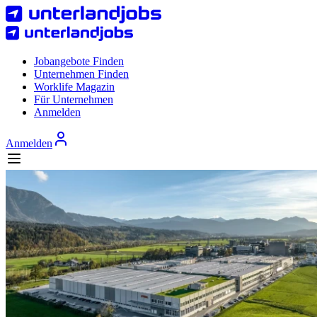
Jobangebote Finden
Unternehmen Finden
Worklife Magazin
Für Unternehmen
Anmelden
Anmelden