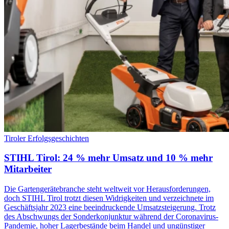
Tiroler Erfolgsgeschichten
STIHL Tirol: 24 % mehr Umsatz und 10 % mehr
Mitarbeiter
Die Gartengerätebranche steht weltweit vor Herausforderungen,
doch STIHL Tirol trotzt diesen Widrigkeiten und verzeichnete im
Geschäftsjahr 2023 eine beeindruckende Umsatzsteigerung. Trotz
des Abschwungs der Sonderkonjunktur während der Coronavirus-
Pandemie, hoher Lagerbestände beim Handel und ungünstiger