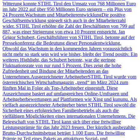
Witterung konnte STIHL Tirol den Umsatz von 768 Millionen Euro
im Jahr 2022 auf über 950 Millionen Euro steigern – ein Plus von
24 Prozent.Wachstum und MitarbeiterentwicklungDie positive
Geschäftsentwicklung spiegelt sich auch in der Mitarbeiterzahl
wider. STIHL Tirol erhöhte die Zahl der Beschäftigten von 799 auf
887, was einer Steigerung von etwa 10 Prozent entspricht. Jan
Grigor Schubert, Geschäftsführer von STIHL Tirol, betonte auf der
Pressekonferenz die Bedeutung dieser Personalentwicklung.
Obwohl das Wachstum in den kommenden Jahren voraussichtlich
nicht mehr so stark sein wird wie bisher, bleibt der Trend positiv. Ein
weiteres Highlight, das Schubert betonte, war die geringe
Fluktuationsrate von nur rund 5 Prozent. Dies zeigt die hohe
Zufriedenheit und Bindung der Mitarbeitenden an das
Unternehmen.Ausgezeichneter ArbeitgeberSTIHL Tirol wurde vom
österreichischen Wirtschaftsmagazin „trend“ im März 2024 zum
fünften Mal in Folge als Top-Arbeitgeber eingestuft. Diese
Auszeichnung basiert auf umfangreichen Online-Umfragen und
Arbeitgeberbewertungen auf Plattformen wie Xing und kununu. Als
vielfach ausgezeichneter Arbeitgeber bietet STIHL Tirol sowohl die
Sicherheit eines erfolgreichen Familienbetriebs als auch die
vielfältigen Möglichkeiten eines internationalen Unternehmens. Die
Belegschaft von STIHL Tirol kann sich über eine freiwillige
Leistungsprämie für das Jahr 2023 freuen. Der kürzlich ausbezahlte
Brutto-Durchschnittsbetrag beträgt 1.100 Euro. Die freiwillige
Prämie ist Teil eines Pakets an attraktiven Sozial- und