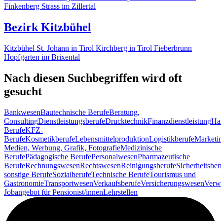
Finkenberg
Strass im Zillertal
Bezirk Kitzbühel
Kitzbühel
St. Johann in Tirol
Kirchberg in Tirol
Fieberbrunn
Hopfgarten im Brixental
Nach diesen Suchbegriffen wird oft
gesucht
Bankwesen
Bautechnische Berufe
Beratung,
Consulting
Dienstleistungsberufe
Drucktechnik
Finanzdienstleistung
Ha
Berufe
KFZ-
Berufe
Kosmetikberufe
Lebensmittelproduktion
Logistikberufe
Marketi
Medien, Werbung, Grafik, Fotografie
Medizinische
Berufe
Pädagogische Berufe
Personalwesen
Pharmazeutische
Berufe
Rechnungswesen
Rechtswesen
Reinigungsberufe
Sicherheitsber
sonstige Berufe
Sozialberufe
Technische Berufe
Tourismus und
Gastronomie
Transportwesen
Verkaufsberufe
Versicherungswesen
Verw
Jobangebot für Pensionist/innen
Lehrstellen